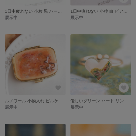
1日中疲れない 小粒 黒 ハート ピアス イヤリング 小ぶり ブラック レジン 小さい シンプル 一粒
1日中疲れない 小粒 白 ピアス イヤリング ハート ホワイト ハートピアス レジン 小ぶり シンプル 一粒 小さい
展示中
展示中
ルノワール 小物入れ ピルケース 「ピアノを弾く娘たち」 数量限定
優しいグリーン ハート リング モネ 七面鳥 モチーフ 緑 黄緑 ピンキーリング 小粒
展示中
展示中