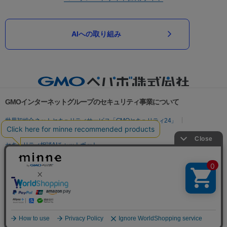
AIへの取り組み
GMOインターネットグループのセキュリティ事業について
世界初総合ネットセキュリティサービス「GMOセキュリティ24」
パスワード漏洩診断
Webサイトリスク診断
セキュリティ相談AIチャットボット
実在証明・盗聴対策
サイバー攻撃対策（GMOサイバーセキュリティ byイエラエ）
サイバー攻撃対策（GMO Flatt Security）
なりすまし対策
セキュリティ事業の軌跡