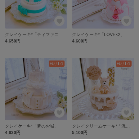
クレイケーキ*「ティファニーカラーの贈り物」
クレイケーキ*「LOVE×2」
4,650円
4,600円
残り1点
残り1点
クレイケーキ*「夢のお城」
クレイクリームケーキ*「流れ星」(ミニネイキッド)
4,630円
5,100円