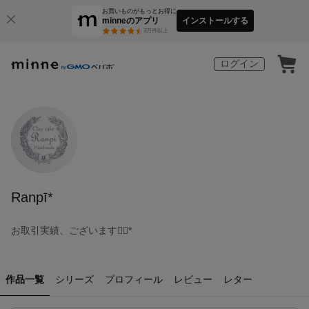
お買いものがもっとお得に
minneのアプリ
インストールする
3
万件以上
ログイン
Ranpī*
お取引実績、ございます❁⃘*
作品一覧
シリーズ
プロフィール
レビュー
レター