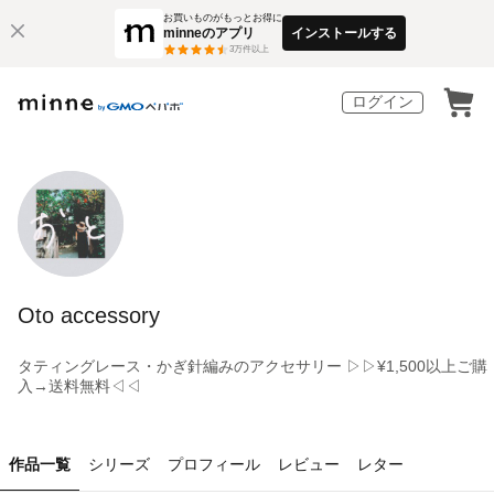
お買いものがもっとお得に
minneのアプリ
インストールする
3
万件以上
ログイン
Oto accessory
タティングレース・かぎ針編みのアクセサリー ▷▷¥1,500以上ご購
入→送料無料◁◁
作品一覧
シリーズ
プロフィール
レビュー
レター