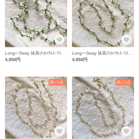
Long〰️3way 抹茶のﾈｯｸﾚｽ･ﾏｽｸ/ﾒｶﾞﾈﾁｪｰﾝ①
Long〰️3way 抹茶のﾈｯｸﾚｽ･ﾏｽｸ/ﾒｶﾞﾈﾁｪｰﾝ②
4,950円
4,950円
残り1点
残り1点