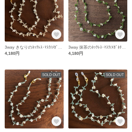
3way きなりのﾈｯｸﾚｽ･ﾏｽｸ/ﾒｶﾞﾈﾁｪｰﾝ②
3way 抹茶のﾈｯｸﾚｽ･ﾏｽｸ/ﾒｶﾞﾈﾁｪｰﾝ
4,180円
4,180円
SOLD OUT
SOLD OUT