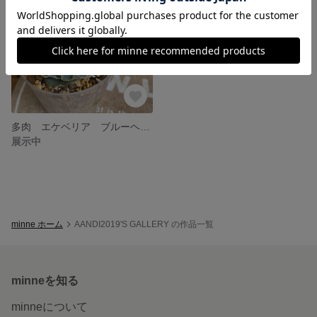
多肉 エケベリア ブルーヘロン 実生苗
展示中
minne ホーム
AANDI2019'S GALLERY の作品一覧
minneを知る
minneについて