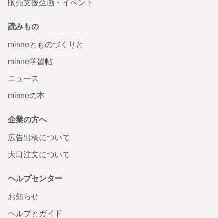
販売支援企画・イベント
読みもの
minneとものづくりと
minne学習帖
ニュース
minneの本
企業の方へ
広告出稿について
大口注文について
ヘルプセンター
お知らせ
ヘルプとガイド