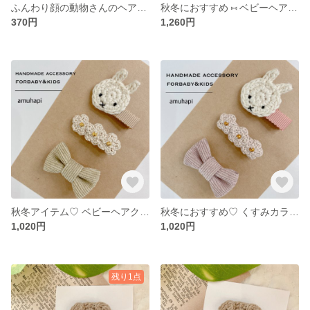
ふんわり顔の動物さんのヘアクリップ ⑅ ベビー ヘアクリップ 赤ちゃん ヘアピン 子供 くま うさぎ 犬 わんわん 乳児 幼児 プレゼント ヘアアクセサリー ベビーヘアクリップ 祝い バースデー
秋冬におすすめ ⑅ ベビーヘアクリップ 4点セット 赤ちゃん ヘアピン ヘアアクセサリー 髪留め 花 コーデュロイ ベルベット リボン プレゼント 祝い 子供 乳児 幼児 女の子 ギフト ベビー
370円
1,260円
秋冬アイテム♡ ベビーヘアクリップ 3点セット 赤ちゃん 子供 ヘアピン ヘアアクセサリー 幼児 乳児 うさぎ コーデュロイ リボン 花 ベージュ プレゼント かぎ編み ベビー ヘアクリップ ギフト
秋冬におすすめ♡ くすみカラー ヘアクリップ ヘアピン ベビー 3点セット 赤ちゃん うさぎ コーデュロイ リボン プレゼント 子供 髪留め 幼児 乳児 出産祝い 誕生日 かぎ編み ギフト 可愛い
1,020円
1,020円
残り1点