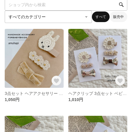
すべて
販売中
3点セット ヘアアクセサリー ベビー うさぎ ヘアクリップ ヘアピン 赤ちゃん ヘアクリップ 乳児 幼児 キッズ ベルベット リボン 花 プレゼント 誕生日 白 アイボリー 秋 冬 可愛い おしゃれ
ヘアクリップ 3点セット ベビー 子供 赤ちゃん ヘアピン ヘアアクセサリー 花 リバティ ムーンモス 花 くすみカラー 幼児 乳児 プレゼント 誕生日 出産祝い ベビーヘアクリップ 女の子 ギフト
1,050円
1,010円