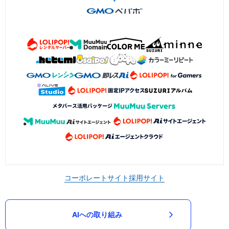
コーポレートサイト
採用サイト
AIへの取り組み