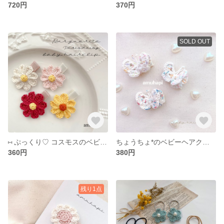
720円
370円
SOLD OUT
⑅ ぷっくり♡ コスモスのベビーヘアクリップ ⑅ 赤ちゃん ヘアピン ベビー 子供 キッズ 幼児 乳児 プレゼント 花 誕生日 出産祝い バースデー 女の子 プチプラ ヘアアクセサリー
ちょうちょ*のベビーヘアクリップ 赤ちゃん ヘアピン 蝶 キッズ 幼児 乳児 子供 プレゼント ギフト キャンペーン おまけつき 可愛い コーデ 誕生日 バースデー 女の子 ヘアアクセサリー 白
360円
380円
残り1点