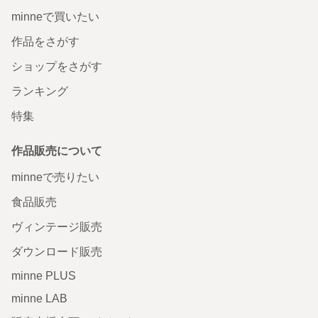
minneで買いたい
作品をさがす
ショップをさがす
ランキング
特集
作品販売について
minneで売りたい
食品販売
ヴィンテージ販売
ダウンロード販売
minne PLUS
minne LAB