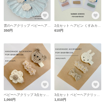
雲のヘアクリップ ベビーヘアクリップ ヘアピン ヘアアクセサリー 編み 髪留め 子供 セット プレゼント 誕生日 バースデー ナチュラル くすみカラー プチプラ
2点セット ヘアピン くすみカラー 雲 ベビー ヘアクリップ 髪留め 子供 セット プレゼント 誕生日 バースデー ナチュラル プレゼント キッズ 幼児 乳児 ギフト リボン フリル
350円
610円
ベビーヘアクリップ 3点セット 赤ちゃん くま ヘアピン プレゼント ヘアアクセサリー 花 髪留め 子供 セット 編み プレゼント 誕生日 バースデー ナチュラル くすみカラー ホワイト
3点セット ベビーヘアクリップ うさぎ ヘアピン プレゼント ヘアアクセサリー 花 髪留め 子供 セット 編み プレゼント 誕生日 バースデー ナチュラル くすみカラー ホワイト 春 夏
1,060円
1,010円