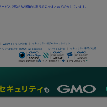
ービスで広がるAI機能の取り組みをまとめて紹介しています。
セキュリティ相談AIチャットボット
Webサイトリスク診断
セキュリティ事業の軌跡
サイバー攻撃対策（GMO Flatt Security）
なりすまし対策