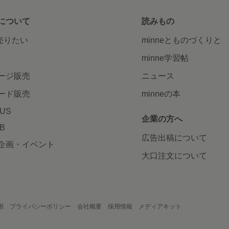
について
読みもの
で売りたい
minneとものづくりと
minne学習帖
ージ販売
ニュース
ード販売
minneの本
LUS
企業の方へ
AB
広告出稿について
企画・イベント
大口注文について
用
プライバシーポリシー
会社概要
採用情報
メディアキット