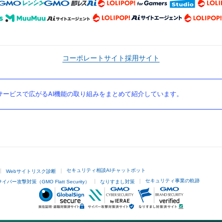
コーポレートサイト
採用サイト
ービスで広がるAI機能の取り組みをまとめて紹介しています。
セキュリティ相談AIチャットボット
Webサイトリスク診断
セキュリティ事業の軌跡
サイバー攻撃対策（GMO Flatt Security）
なりすまし対策