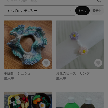
すべて
販売中
手編み シュシュ
お花のビーズ リング
展示中
展示中