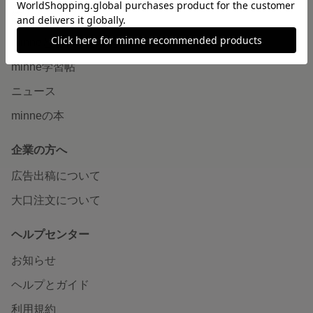
読みもの
minneとものづくりと
minne学習帖
ニュース
minneの本
企業の方へ
広告出稿について
大口注文について
ヘルプセンター
お知らせ
ヘルプとガイド
利用規約