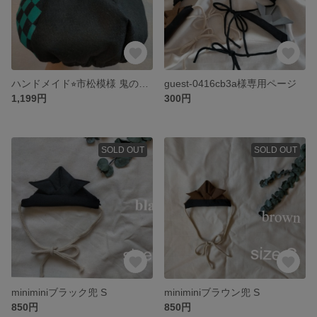
ハンドメイド⭐︎市松模様 鬼の帽子 節分 コスプレ お遊戯 鬼さんベレー帽
guest-0416cb3a様専用ページ
1,199円
300円
SOLD OUT
SOLD OUT
miniminiブラック兜 S
miniminiブラウン兜 S
850円
850円