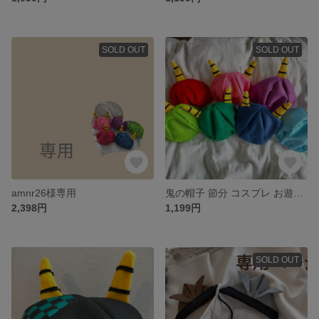
SOLD OUT
SOLD OUT
amnr26様専用
鬼の帽子 節分 コスプレ お遊戯 鬼さんベレー帽
2,398円
1,199円
SOLD OUT