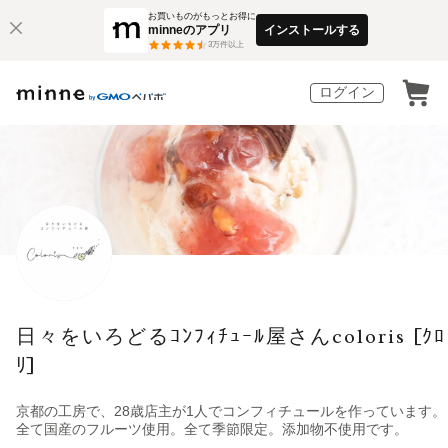
お買いものがもっとお得に
minneのアプリ
インストールする
3
万件以上
ログイン
日々をいろどるｺﾝﾌｨﾁｭｰﾙ屋さんcoloris [ｸﾛ
ﾘ]
京都の工房で、28歳店主が1人でコンフィチュールを作っています。
全て国産のフルーツ使用。全て季節限定。添加物不使用です。