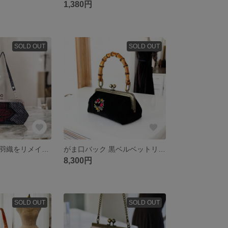
1,380円
SOLD OUT
SOLD OUT
アンティークな羽織をリメイクしたがま口バック/黒絞り薔薇柄/着物にも洋服にも合う/スマホ入ります/小さめバッグ/マチ有りバッグ/
がま口バック 黒ベルベットリボン刺繍 パーティーバッグ 竹ハンドル 着物にも洋服にも合う
8,300円
SOLD OUT
SOLD OUT