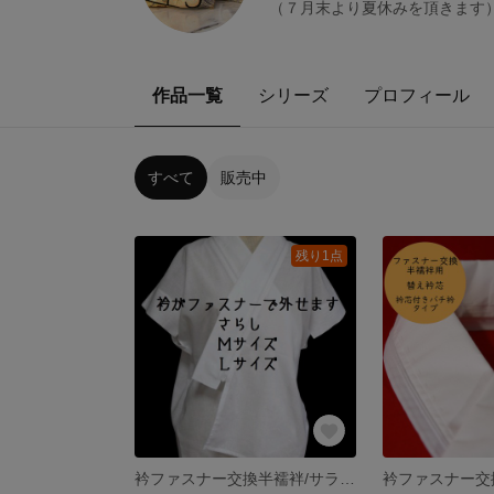
（７月末より夏休みを頂きます
作品一覧
シリーズ
プロフィール
すべて
販売中
残り1点
衿ファスナー交換半襦袢/サラシ/Ｍサイズ/Ｌサイズ/ＬＬサイズ/筒袖オプション/面ファスナーオプション/うそつき襦袢/byいろり