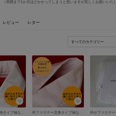
） （再開まで1か月ほどかかってしまうと思いますが宜しくお願いいた
レビュー
レター
衿ファスナー交換タイプ袖なし半襦袢用 替え衿芯 衿芯付きバチ衿 衿芯を縫い付けてあります ご注文後の製作
衿ファスナー交換タイプ袖なし半襦袢用 替え衿芯 バチ衿 衿芯を挿入して着用するタイプ ご注文後の製作