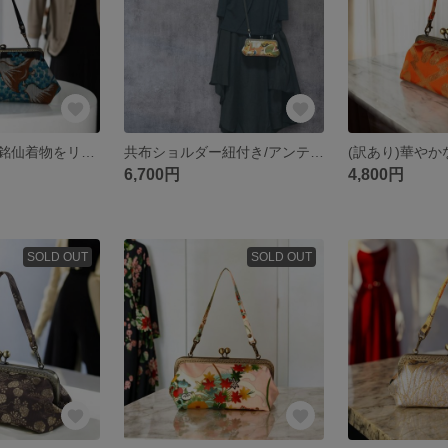
アンティークな銘仙着物をリメイクしたがま口バック 黒地千鳥銘仙/着物にも洋服にも合う/スマホ入ります/マチありバッグ/小さめバッグ
共布ショルダー紐付き/アンティーク留袖リメイクショルダーバック/宝亀吉祥/着物リメイクバッグ/スマホ入ります/小さめバッグ/マチ有りバッグ/
6,700円
4,800円
SOLD OUT
SOLD OUT