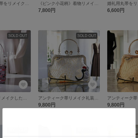
アンティークな帯をリメイクしたがま口バック/金茶葵紋/着物にも洋服にも合う/帯リメイクバッグ/スマホ入ります/小さめバッグ/マチ有りバッグ/
《ピンク小花柄》着物リメイク×ビニールコーティングがま口バッグ/七五三にも/スマホ入ります/小さめバッグ/マチ有りバッグ/着物バッグ/和装バッグ/スマホバッグ/パーティーバッグ/
7,800円
6,600円
SOLD OUT
SOLD OUT
【SALE】帯をリメイクしたハンドバッグ 円文白虎朱雀錦紋帯使用 お買い物 お散歩 などに 小さめバッグ スマホ入ります 古布 個性的 2 way ショルダー 赤系 byIRORI
アンティーク帯リメイク礼装バック/銀の鶴/和装バッグ/スマホ入ります/小さめバッグ/マチ有りバッグ/パーティーバッグ/
9,800円
9,800円
SOLD OUT
SOLD OUT