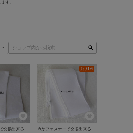
します。）
残り1点
衿がファスナーで交換出来る袖なし半襦袢用 替え衿芯/三河木綿芯/byいろり
衿がファスナーで交換出来る袖なし半襦袢用 替え衿芯/バイヤス衿芯/byいろり