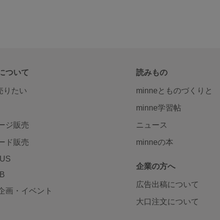
について
読みもの
で売りたい
minneとものづくりと
minne学習帖
ージ販売
ニュース
ード販売
minneの本
LUS
企業の方へ
AB
広告出稿について
企画・イベント
大口注文について