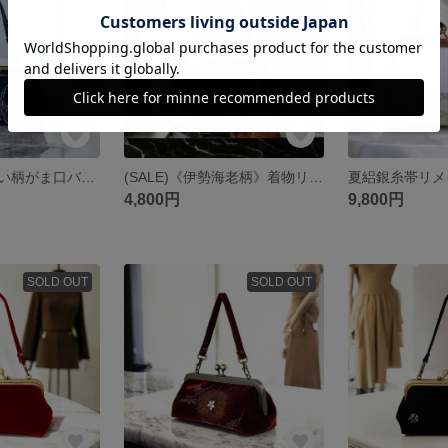
鶴亀のおめでたい柄がま口バック 古布 藍もめんをリメイクしました 着物にも洋服にも合う スマホ入ります 小さめバッグ
(SALE)《伊勢海老柄》着物リメイク×ビニールコーティングがま口バッグ/珍しい柄/スマホ入ります/小さめバッグ/マチ有りバッグ/着物バッグ/和装バッグ/スマホバッグ/パーティーバッグ/
4,800円
9,800円
SOLD OUT
SOLD OUT