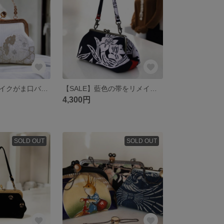
夏絽銀糸帯リメイクがま口バック/雪輪/和装バッグ/スマホ入ります/小さめバッグ/マチ有りバッグ/パーティーバッグ/
【SALE】藍色の帯をリメイクしたがま口バッグ/藍に白抜きあやめ柄/帯リメイクバッグ/紬帯 /着物にも洋服にも合う/スマホ入ります/小さめバッグ/マチ有り
4,300円
SOLD OUT
SOLD OUT