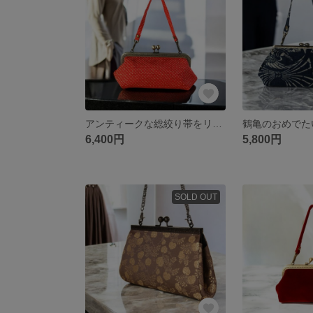
アンティークな総絞り帯をリメイクしたがま口バック/オレンジ総絞り/着物にも洋服にも合う/帯リメイクバッグ/着物リメイクバッグ/スマホ入ります/小さめバッグ/マチ有りバッグ/
6,400円
5,800円
SOLD OUT