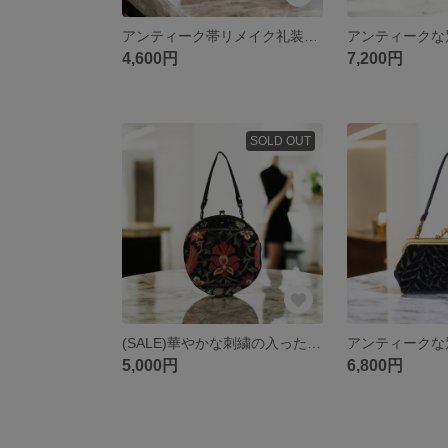
アンティーク帯リメイク礼装バック/金茶地に葵模様/ミニショルダー/スマホ入ります/小さめバッグ/袱紗入ります/パーティーバッグ/
4,600円
7,200円
SOLD OUT
(SALE)華やかな刺繍の入った帯をリメイクしたがま口バック 黒地刺繍帯/帯リメイクバッグ/着物にも洋服にも合う/スマホ入ります/小さめバッグ/マチ有りバッグ
5,000円
6,800円