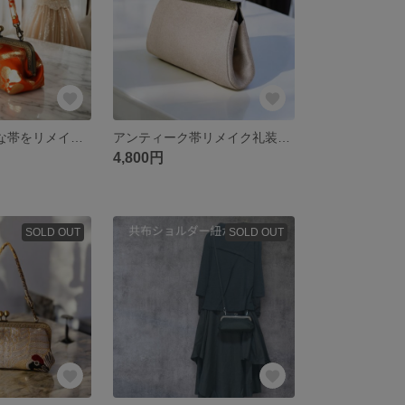
(訳あり)華やかな帯をリメイクしたがま口バック/オレンジの地に金切箔/着物にも洋服にも合う/マチ有り/スマホ入ります/パーティーバッグ/小さめバッグ
アンティーク帯リメイク礼装バック/銀糸綴れ織り青海波紋/ミニショルダー/スマホ入ります/小さめバッグ/袱紗入ります/パーティーバッグ/
4,800円
SOLD OUT
SOLD OUT