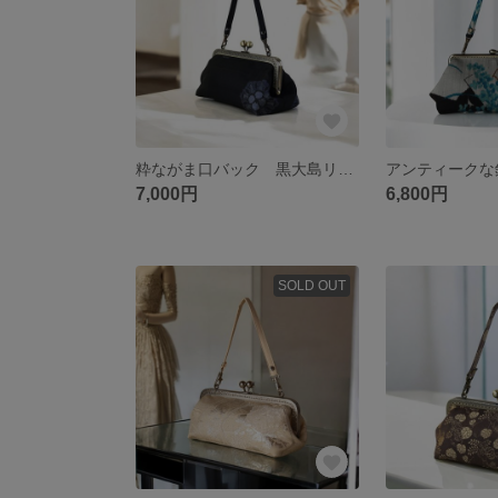
粋ながま口バック 黒大島リメイク 黒地藍花 パーティーバッグ 着物にも洋服にも合う スマホ入ります 小さめバッグ マチ有
7,000円
6,800円
SOLD OUT