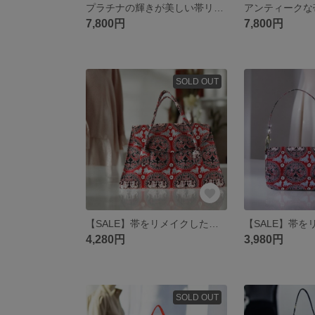
プラチナの輝きが美しい帯リメイクがま口バッグ/華やかなシーンにピッタリ/クリスマス/パーティバッグ/
7,800円
7,800円
SOLD OUT
【SALE】帯をリメイクしたハンドバッグ 円文白虎朱雀錦紋帯 Ａ５サイズバッグ 長財布入ります スマホ入ります 古布 個性的 赤系 byIRORI
4,280円
3,980円
SOLD OUT