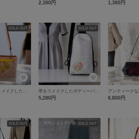
2,380円
1,380円
SOLD OUT
SOLD OUT
【SALE】帯をリメイクしたサコッシュ ファスナー アンティークなチンと毬柄 長財布入ります スマホ入ります 古布 犬柄 一点物
帯をリメイクしたボディーバッグ 綴れ帯使用 長財布入ります スマホ入ります 一点物 華やかバッグ 古布 個性的 シルバー byIRORI
5,280円
6,800円
SOLD OUT
SOLD OUT