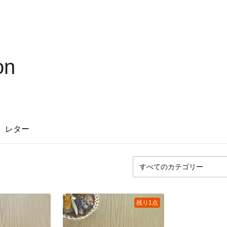
on
レター
残り1点