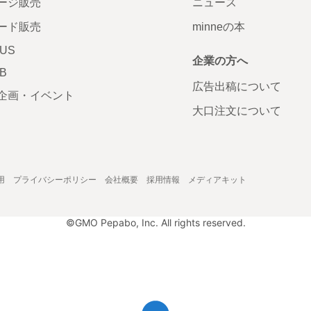
ージ販売
ニュース
ード販売
minneの本
LUS
企業の方へ
AB
広告出稿について
企画・イベント
大口注文について
用
プライバシーポリシー
会社概要
採用情報
メディアキット
©GMO Pepabo, Inc. All rights reserved.