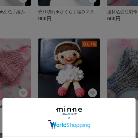
送料込受注製作★紺色手編みマスク
売り切れ★さくら手編みマスク&アクセサリー
900円
600円
残り1点
送料込受注製作★ピンク系松編み手編みマスク
送料込★手編みドール人形
2,500円
600円