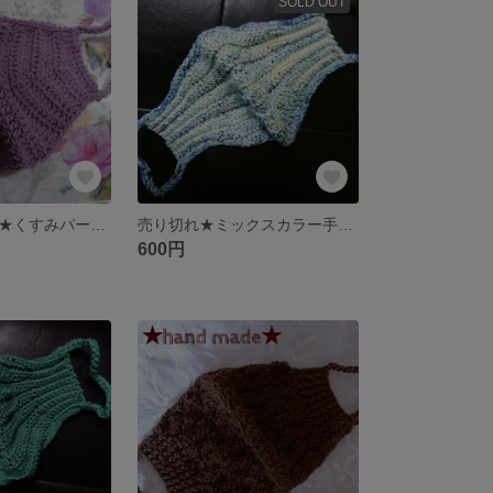
SOLD OUT
送料込受注製作★くすみパープル手編みマスク
売り切れ★ミックスカラー手編みマスク
600円