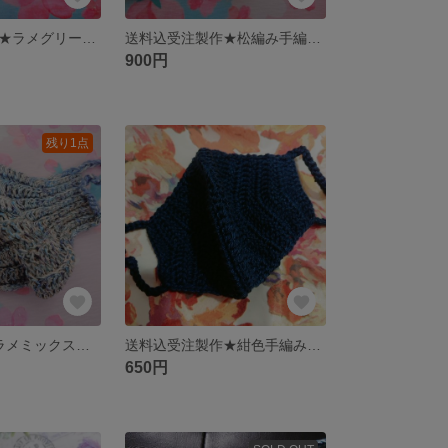
送料込受注製作★ラメグリーン手編みマスク
送料込受注製作★松編み手編みマスク&アクセサリー
900円
残り1点
限定1点限り★ラメミックスカラー手編みマスク
送料込受注製作★紺色手編みマスク
650円