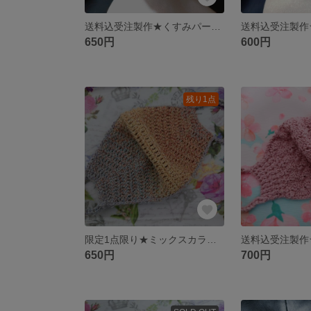
送料込受注製作★くすみパープル手編みマスク
650円
600円
残り1点
限定1点限り★ミックスカラー手編みマスク
650円
700円