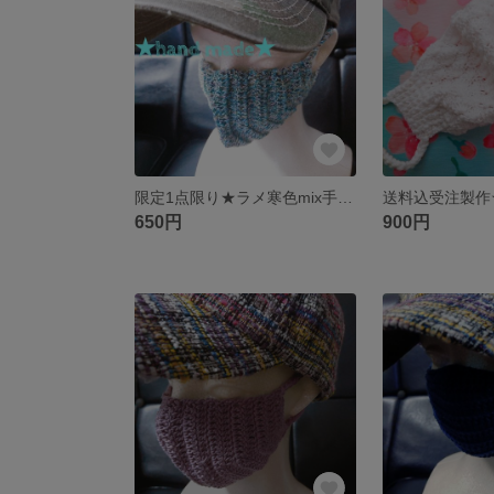
限定1点限り★ラメ寒色mix手編みマスク
650円
900円