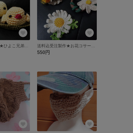
送料込受注製作★ひよこ兄弟編みぐるみ
送料込受注製作★お花コサージュorヘアゴム
550円