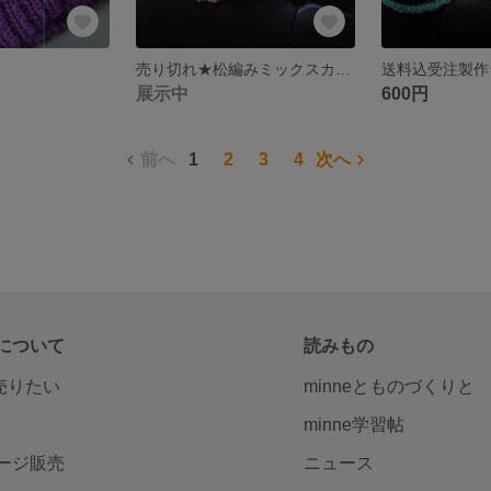
売り切れ★松編みミックスカラー手編みマスク
展示中
600円
前へ
1
2
3
4
次へ
について
読みもの
で売りたい
minneとものづくりと
minne学習帖
ージ販売
ニュース