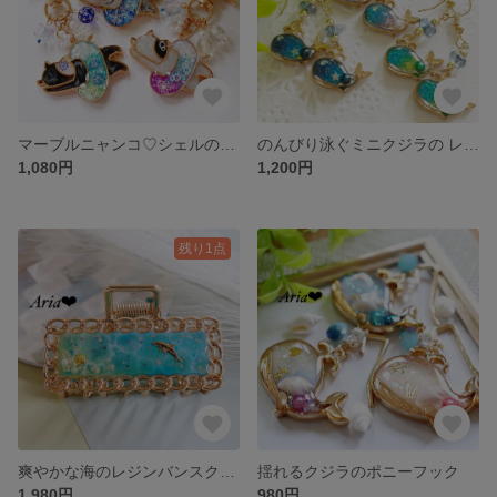
マーブルニャンコ♡シェルのうきわキーチェーン♡
のんびり泳ぐミニクジラの レジンピアス／イヤリング♡
1,080円
1,200円
残り1点
爽やかな海のレジンバンスクリップ・ヘアクリップ✨（イルカ）
揺れるクジラのポニーフック
1,980円
980円