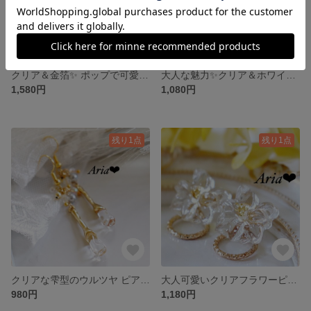
クリア＆金箔✨ ポップで可愛いアルファベット イニシャルキーホルダー☆キーチャーム☆
大人な魅力✨クリア＆ホワイトビーズヘアゴム
1,580円
1,080円
残り1点
残り1点
クリアな雫型のウルツヤ ピアス／イヤリング 透明感 キラキラ✨
大人可愛いクリアフラワーピアス
980円
1,180円