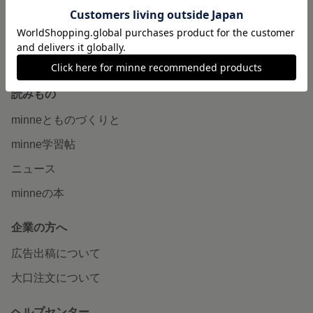
minne PLUS
minne LAB
販売支援企画・イベント
読みもの
minneとものづくりと
minne学習帖
ニュース
minneの本
企業の方へ
広告出稿について
大口注文について
ヘルプセンター