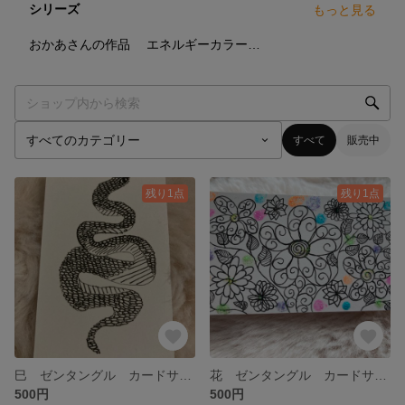
シリーズ
もっと見る
0
点
0
点
おかあさんの作品
エネルギーカラーアート
すべて
販売中
残り1点
残り1点
巳 ゼンタングル カードサイズ 干支
花 ゼンタングル カードサイズ
500円
500円