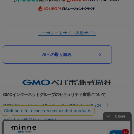
コーポレートサイト
採用サイト
AIへの取り組み
GMOインターネットグループのセキュリティ事業について
世界初総合ネットセキュリティサービス「GMOセキュリティ24」
パスワード漏洩診断
Webサイトリスク診断
セキュリティ相談AIチャットボット
実在証明・盗聴対策