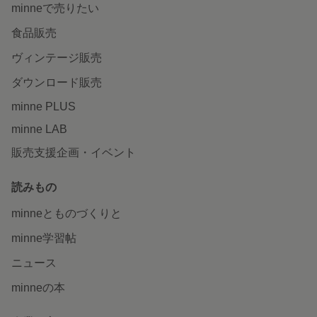
minneで売りたい
食品販売
ヴィンテージ販売
ダウンロード販売
minne PLUS
minne LAB
販売支援企画・イベント
読みもの
minneとものづくりと
minne学習帖
ニュース
minneの本