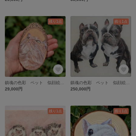
残り1点
残り1点
鎮魂の色彩 ペット 似顔絵 【オーダーメイド】メモリアル ペットロス うちの子 天然石
鎮魂の色彩 ペット 似顔絵【オーダーメイド】 メモリアル ペットロス うちの子
29,000円
250,000円
残り1点
残り1点