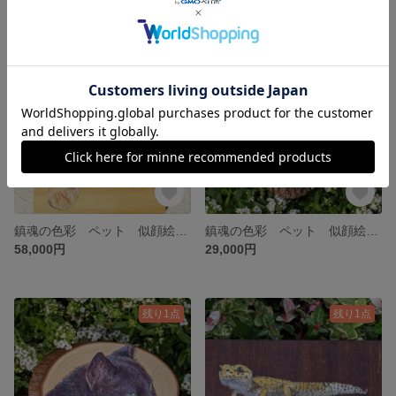
残り1点
残り1点
鎮魂の色彩 ペット 似顔絵 【オーダーメイド】 ペットロス 天然石 メモリアル うちの子
鎮魂の色彩 ペット 似顔絵 【オーダーメイド】 メモリアル ペットロス うちの子 天然石 肖像画
58,000円
29,000円
残り1点
残り1点