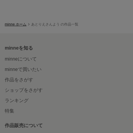
minne ホーム
あとりえさんよう の作品一覧
minneを知る
minneについて
minneで買いたい
作品をさがす
ショップをさがす
ランキング
特集
作品販売について