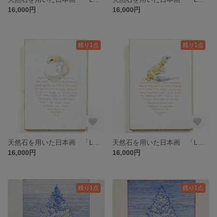
16,000円
16,000円
残り1点
残り1点
天然石を用いた日本画 「LOVEの」レオパードゲッコー
天然石を用いた日本画 「LOVEの」レオパードゲッコー
16,000円
16,000円
残り1点
残り1点