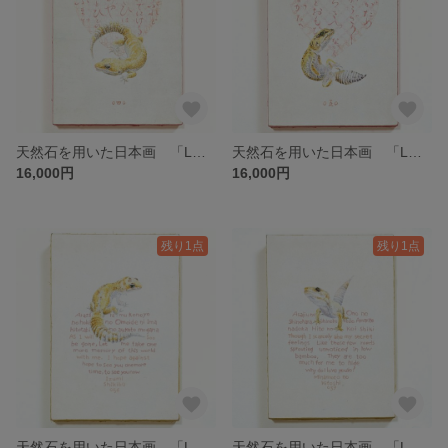
天然石を用いた日本画 「LOVEの」レオパードゲッコー
天然石を用いた日本画 「LOVEの」レオパードゲッコー
16,000円
16,000円
残り1点
残り1点
天然石を用いた日本画 「LOVEの」レオパードゲッコー
天然石を用いた日本画 「LOVEの」レオパードゲッコー