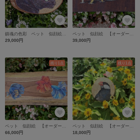
鎮魂の色彩 ペット 似顔絵 【オーダーメイド】 メモリアル ペットロス うちの子 天然石 肖像画
ペット 似顔絵 【オーダーメイド】 メモリアル ペットロス うちの子 天然石 肖像画
29,000円
39,000円
残り1点
残り1点
ペット 似顔絵 【オーダーメイド】 メモリアル ペットロス うちの子 天然石 肖像画
ペット 似顔絵 【オーダーメイド】 メモリアル ペットロス うちの子 天然石 肖像画
66,000円
18,000円