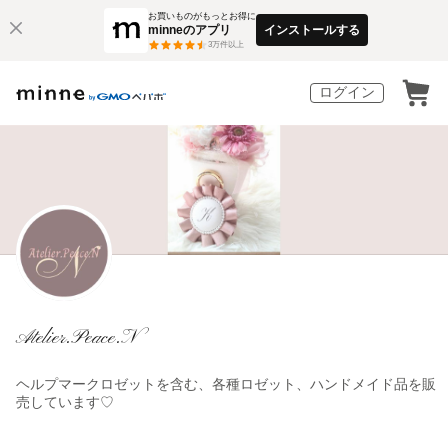
お買いものがもっとお得に
minneのアプリ
インストールする
3
万件以上
ログイン
Atelier.Peace.N
ヘルプマークロゼットを含む、各種ロゼット、ハンドメイド品を販
売しています♡