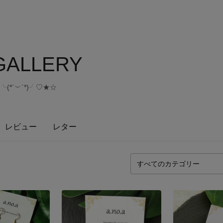
 GALLERY
╰(*´︶`*)╯♡★☆
レビュー
レター