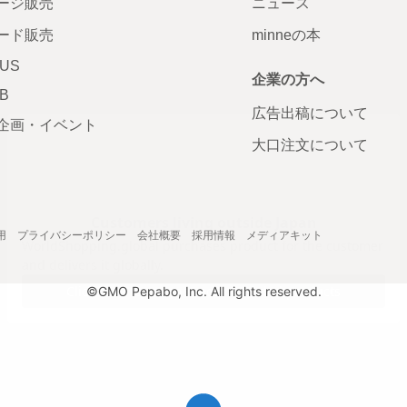
ージ販売
ニュース
ード販売
minneの本
LUS
企業の方へ
AB
広告出稿について
企画・イベント
大口注文について
用
プライバシーポリシー
会社概要
採用情報
メディアキット
©GMO Pepabo, Inc. All rights reserved.