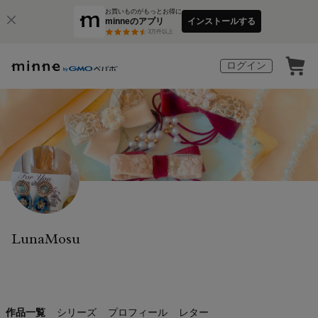
お買いものがもっとお得に
minneのアプリ
インストールする
3
万件以上
ログイン
LunaMosu
作品一覧
シリーズ
プロフィール
レター