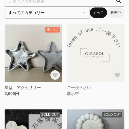
すべて
販売中
残り1点
星型 アクセサリー
ご一読下さい
2,000円
展示中
SOLD OUT
SOLD OUT