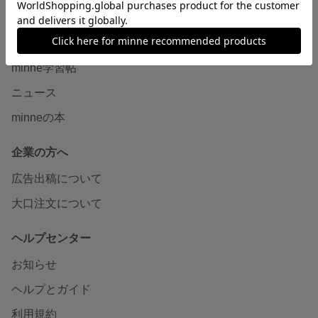
読みもの
minneとものづくりと
minne学習帖
ニュース
minneの本
企業の方へ
広告出稿について
大口注文について
ヘルプセンター
お知らせ
ヘルプとガイド
利用規約