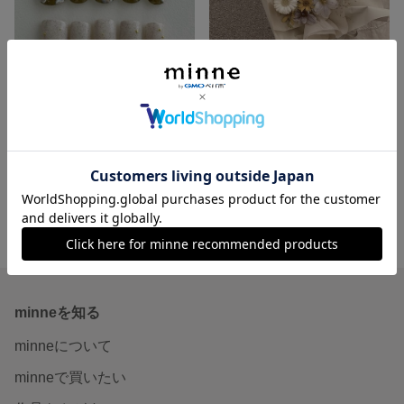
Original Design 【No.101】
Full Order 【事前相談必須】
3,000円
4,500円
minne ホーム
A.Couleur_nail の作品一覧
minneを知る
minneについて
minneで買いたい