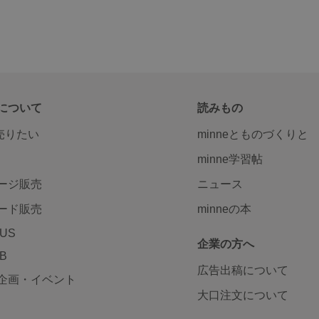
について
読みもの
で売りたい
minneとものづくりと
minne学習帖
ージ販売
ニュース
ード販売
minneの本
LUS
企業の方へ
AB
広告出稿について
企画・イベント
大口注文について