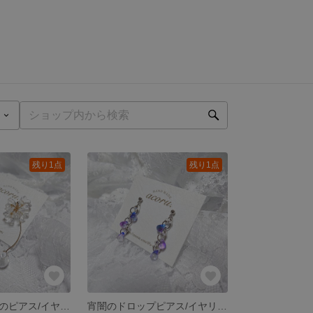
残り1点
残り1点
透き通る花と雫のピアス/イヤリング
宵闇のドロップピアス/イヤリング