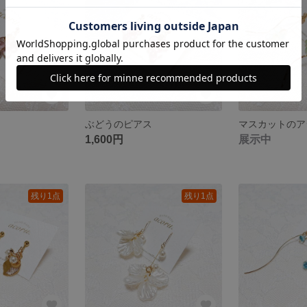
ぶどうのピアス
1,600円
展示中
残り1点
残り1点