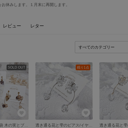
をお休みします。１月末に再開します。
レビュー
レター
SOLD OUT
残り1点
【送料無料】福袋 木の実とブドウのイヤリング
透き通る花と雫のピアス/イヤリング