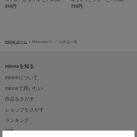
350円
750円
minne ホーム
Mikeneko♡.・* の作品一覧
minneを知る
minneについて
minneで買いたい
作品をさがす
ショップをさがす
ランキング
特集