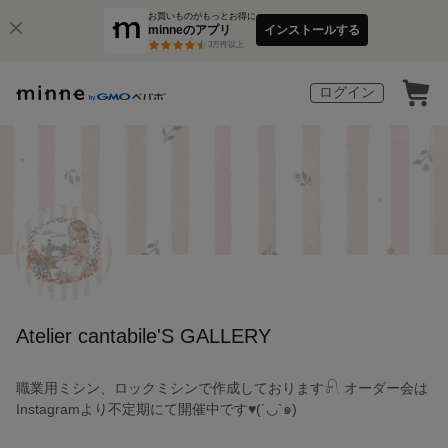
お買いものがもっとお得に
minneのアプリ
インストールする
3
万件以上
ログイン
Atelier cantabile'S GALLERY
職業用ミシン、ロックミシンで作成しております𓍯 オーダー会は
Instagramより不定期にて開催中です♥(´◡`๑)