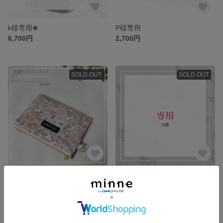
k様専用❀
P様専用
6,700円
2,700円
SOLD OUT
SOLD OUT
リバティ ベッツィゾゾモーイ♡万能ティッシュポーチ
S様専用
1,700円
11,300円
SOLD OUT
SOLD OUT