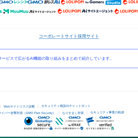
コーポレートサイト
採用サイト
ービスで広がるAI機能の取り組みをまとめて紹介しています。
セキュリティ相談AIチャットボット
Webサイトリスク診断
セキュリティ事業の軌跡
サイバー攻撃対策（GMO Flatt Security）
なりすまし対策