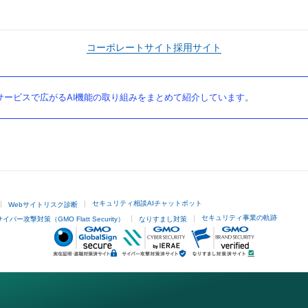
コーポレートサイト
採用サイト
ービスで広がるAI機能の取り組みをまとめて紹介しています。
セキュリティ相談AIチャットボット
Webサイトリスク診断
セキュリティ事業の軌跡
サイバー攻撃対策（GMO Flatt Security）
なりすまし対策