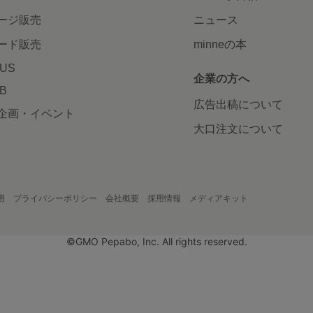
ージ販売
ニュース
ード販売
minneの本
LUS
企業の方へ
AB
広告出稿について
企画・イベント
大口注文について
用
プライバシーポリシー
会社概要
採用情報
メディアキット
©GMO Pepabo, Inc. All rights reserved.