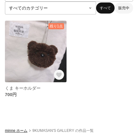
すべて
販売中
残り1点
くま キーホルダー
700円
minne ホーム
9KUMASAN'S GALLERY の作品一覧