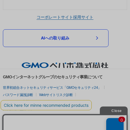
コーポレートサイト
採用サイト
AIへの取り組み
GMOインターネットグループのセキュリティ事業について
世界初総合ネットセキュリティサービス「GMOセキュリティ24」
パスワード漏洩診断
Webサイトリスク診断
セキュリティ相談AIチャットボット
実在証明・盗聴対策
サイバー攻撃対策（GMOサイバーセキュリティ byイエラエ）
サイバー攻撃対策（GMO Flatt Security）
なりすまし対策
セキュリティ事業の軌跡