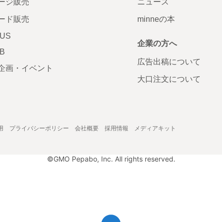
ージ販売
ニュース
ード販売
minneの本
LUS
企業の方へ
AB
広告出稿について
企画・イベント
大口注文について
用
プライバシーポリシー
会社概要
採用情報
メディアキット
©GMO Pepabo, Inc. All rights reserved.