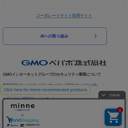
コーポレートサイト
採用サイト
AIへの取り組み
GMOインターネットグループのセキュリティ事業について
世界初総合ネットセキュリティサービス「GMOセキュリティ24」
パスワード漏洩診断
Webサイトリスク診断
セキュリティ相談AIチャットボット
実在証明・盗聴対策
サイバー攻撃対策（GMOサイバーセキュリティ byイエラエ）
サイバー攻撃対策（GMO Flatt Security）
なりすまし対策
セキュリティ事業の軌跡