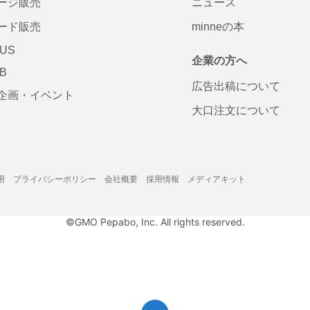
ージ販売
ニュース
ード販売
minneの本
LUS
企業の方へ
AB
広告出稿について
企画・イベント
大口注文について
用
プライバシーポリシー
会社概要
採用情報
メディアキット
©GMO Pepabo, Inc. All rights reserved.