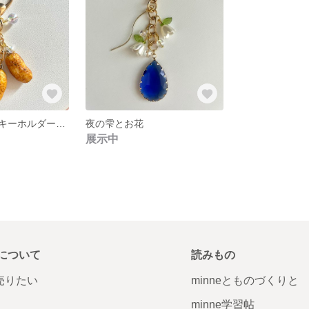
とれたて落花生キーホルダー土付き！
夜の雫とお花
展示中
について
読みもの
で売りたい
minneとものづくりと
minne学習帖