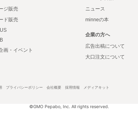
ージ販売
ニュース
ード販売
minneの本
LUS
企業の方へ
AB
広告出稿について
企画・イベント
大口注文について
用
プライバシーポリシー
会社概要
採用情報
メディアキット
©GMO Pepabo, Inc. All rights reserved.