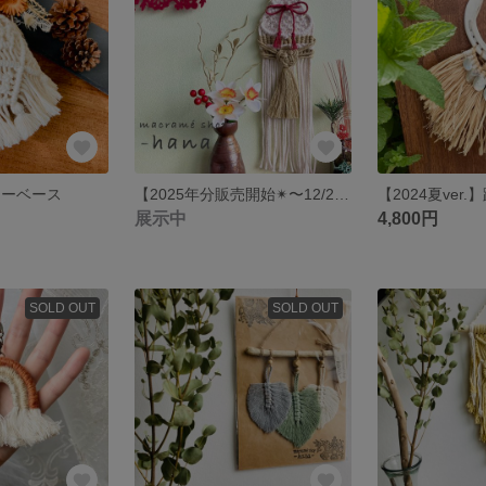
ワーベース
【2025年分販売開始✴︎〜12/25まで】鏡餅タペストリー お正月飾り
展示中
4,800円
SOLD OUT
SOLD OUT