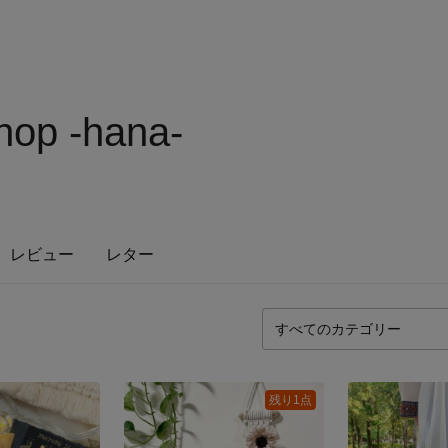
op -hana-
レビュー
レター
残り1点