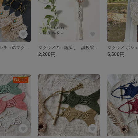
ターコイズ風コンチョのマクラメ フリンジ ピアス（イヤリング変更可能）
マクラメの一輪挿し 試験管付き
マクラメ ポシ
2,200円
5,500円
残り1点