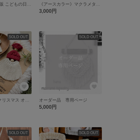
【送料無料】再販 こどもの日 𓇼 鯉のぼりタペストリー KOINOBORI マクラメ
《アースカラー》マクラメタペストリー
3,000円
SOLD OUT
SOLD OUT
【5個セット】クリスマス オーナメント マクラメ サンタクロース
オーダー品 専用ページ
5,000円
SOLD OUT
SOLD OUT