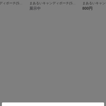
まあるいキャンディポーチ(S)(マウンテン)
まあるいキャンディポーチ(S)(フォレストバレー)
展示中
800円