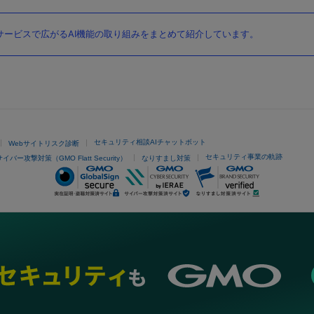
ービスで広がるAI機能の取り組みをまとめて紹介しています。
セキュリティ相談AIチャットボット
Webサイトリスク診断
セキュリティ事業の軌跡
サイバー攻撃対策（GMO Flatt Security）
なりすまし対策