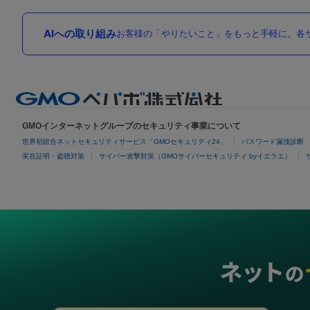
AIへの取り組み
お客様の「やりたいこと」をもっと手軽に。各サ
GMOインターネットグループのセキュリティ事業について
世界初総合ネットセキュリティサービス「GMOセキュリティ24」
パスワード漏洩診断
実在証明・盗聴対策
サイバー攻撃対策（GMOサイバーセキュリティ byイエラエ）