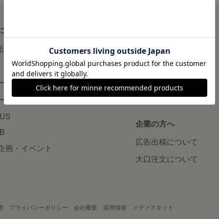
について
読みもの
で売りたい
minneとものづくりと
minne学習帖
ージ販売
ニュース
ード販売
minneの本
LUS
企業の方へ
AB
広告出稿について
企画・イベント
大口注文について
用
プライバシーポリシー
会社概要
採用情報
メディアキット