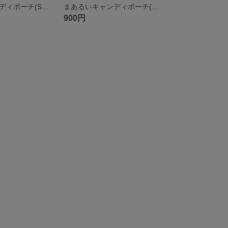
まあるいキャンディポーチ(S)(サンセット)
まあるいキャンディポーチ(フォレストレイク)
900円