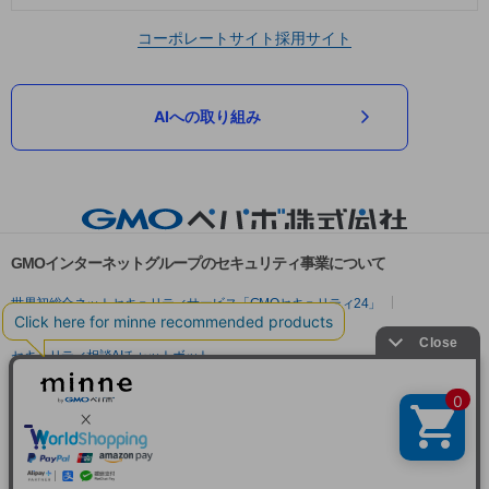
コーポレートサイト
採用サイト
AIへの取り組み
GMOインターネットグループのセキュリティ事業について
世界初総合ネットセキュリティサービス「GMOセキュリティ24」
パスワード漏洩診断
Webサイトリスク診断
セキュリティ相談AIチャットボット
実在証明・盗聴対策
サイバー攻撃対策（GMOサイバーセキュリティ byイエラエ）
サイバー攻撃対策（GMO Flatt Security）
なりすまし対策
セキュリティ事業の軌跡