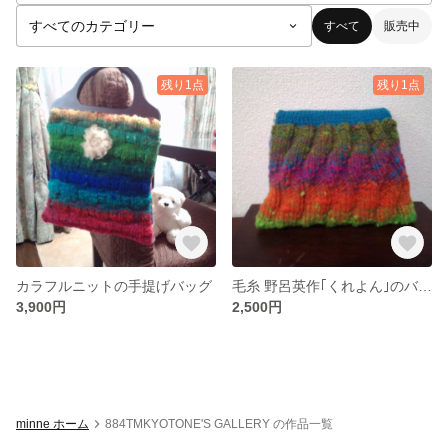
すべて
販売中
残り1点
残り1点
カラフルニットの手提げバッグ
毛糸 野呂英作｢くれよん｣のバネポーチ
3,900円
2,500円
minne ホーム
884TMKYOTONE'S GALLERY の作品一覧