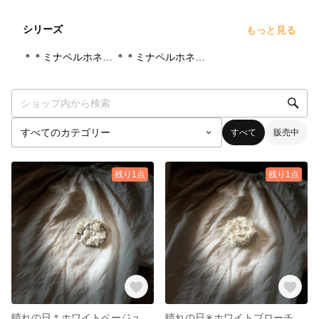
シリーズ
もっと見る
16
点
13
点
＊＊ミナペルホネンの生地を使用した ブローチ、コサージュ
＊＊ミナペルホネン＊羊毛白くまさん＊＊
すべて
販売中
残り1点
残り1点
晴れの日＊ホワイトベージュブローチ
晴れの日✳︎ホワイトブローチ