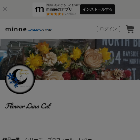
お買いものがもっとお得に
minneのアプリ
インストールする
3
万件以上
ログイン
Flower Luna Cat
作品一覧
シリーズ
プロフィール
レター