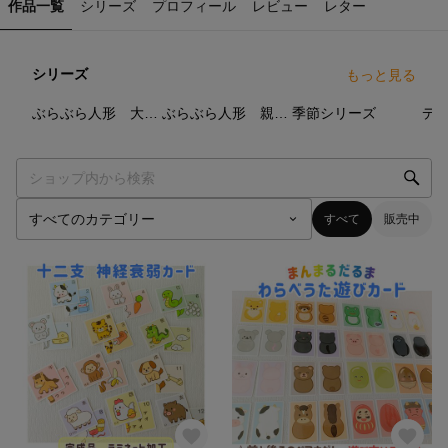
作品一覧
シリーズ
プロフィール
レビュー
レター
シリーズ
もっと見る
21
点
22
点
9
点
ぶらぶら人形 大サイズ 全18種類
ぶらぶら人形 親子（大小）セット
季節シリーズ
すべて
販売中