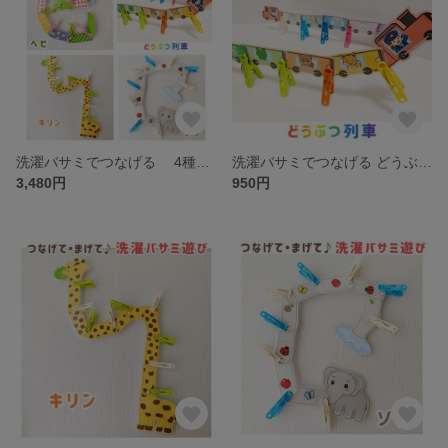
洗濯バサミでつなげる 4種類セット（ヘビ ゾウ キリン 列車）指先あそび 知育玩具 ラミネート
洗濯バサミでつなげる どうぶつ列車あそび 保育教材 知育玩具 指先あそび ラミネート
3,480円
950円