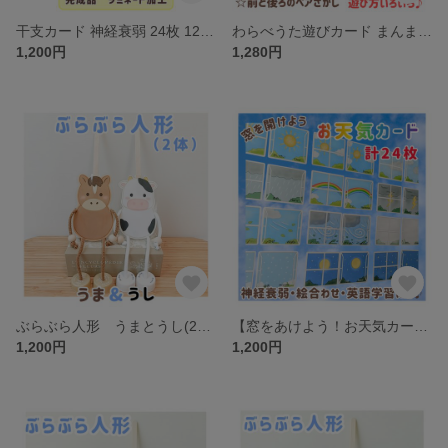
干支カード 神経衰弱 24枚 12ペア 十二支 知育カード 保育教材 ラミネート
わらべうた遊びカード まんまるだるま 16ペア 32枚 わらべうた曲名一覧表付き 完成品 カット済み
1,200円
1,280円
ぶらぶら人形 うまとうし(2体) わらべうた お話遊び ラミネート
【窓をあけよう！お天気カード】神経衰弱・絵合わせ・英語学習 24枚
1,200円
1,200円