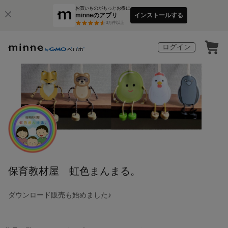
お買いものがもっとお得に
minneのアプリ
インストールする
3
万件以上
ログイン
保育教材屋 虹色まんまる。
ダウンロード販売も始めました♪