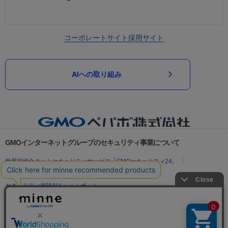
コーポレートサイト
採用サイト
AIへの取り組み
GMOインターネットグループのセキュリティ事業について
世界初総合ネットセキュリティサービス「GMOセキュリティ24」
パスワード漏洩診断
Webサイトリスク診断
セキュリティ相談AIチャットボット
実在証明・盗聴対策
サイバー攻撃対策（GMOサイバーセキュリティ byイエラエ）
サイバー攻撃対策（GMO Flatt Security）
なりすまし対策