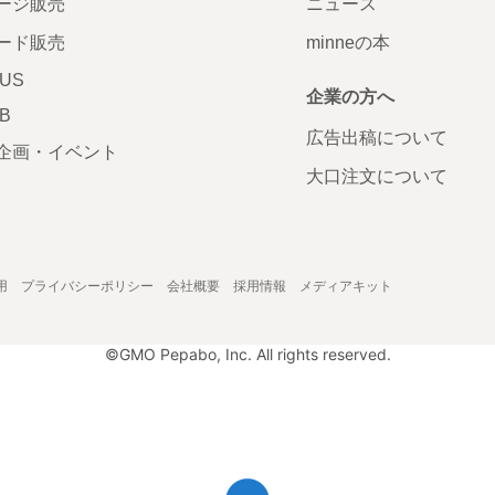
ージ販売
ニュース
ード販売
minneの本
LUS
企業の方へ
AB
広告出稿について
企画・イベント
大口注文について
用
プライバシーポリシー
会社概要
採用情報
メディアキット
©GMO Pepabo, Inc. All rights reserved.