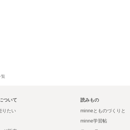
一覧
について
読みもの
で売りたい
minneとものづくりと
minne学習帖