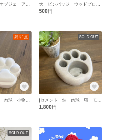
セメント 手のオブジェ アクセサリートレイ コンクリート 什器 韓国 モルタル
犬 ピンバッジ ウッドブローチ
500円
残り1点
SOLD OUT
セメント 雑貨 肉球 小物入れ 猫
[セメント 鉢 肉球 猫 モルタル鉢 多肉植物
1,800円
SOLD OUT