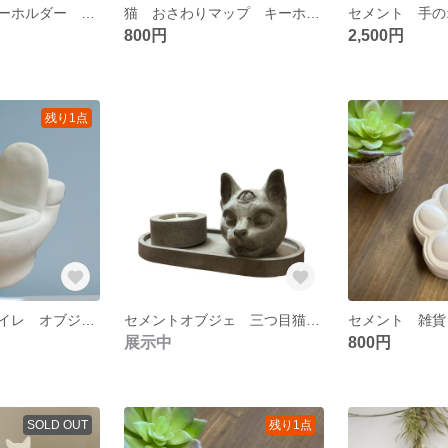
販促シール キーホルダー アクキー うまい！
猫 おさわりマップ キーホルダー ねこ アクリル キーホルダー
800円
2,500円
残り1点
セメント鉢 トイレ オブジェ 韓国 多肉植物 什器
セメントオブジェ 三つ目猫 トレイ キャンドルトレイ 3点セット
展示中
800円
SOLD OUT
残り1点