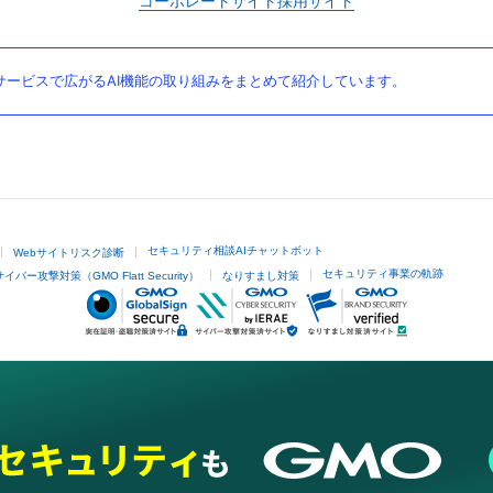
コーポレートサイト
採用サイト
ービスで広がるAI機能の取り組みをまとめて紹介しています。
セキュリティ相談AIチャットボット
Webサイトリスク診断
セキュリティ事業の軌跡
サイバー攻撃対策（GMO Flatt Security）
なりすまし対策