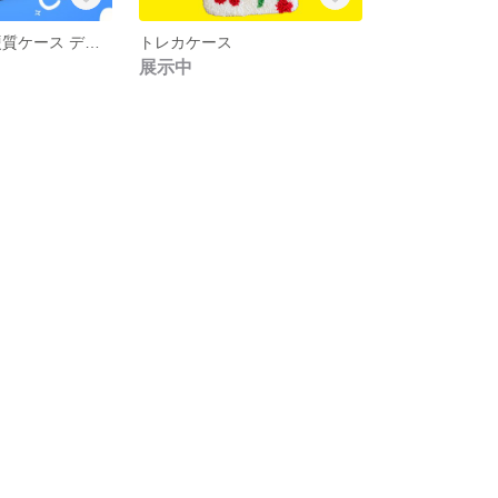
トレカケース 硬質ケース デコ パンチニードル 推し活B8 猫
トレカケース
展示中