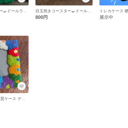
お花のコースター🍳ドールラグ パンチニードル 刺繍 目玉焼き
目玉焼きコースター🍳ドールラグ パンチニードル 刺繍
800円
展示中
トレカケース 硬質ケース デコ パンチニードル タフティング B8 フラワー