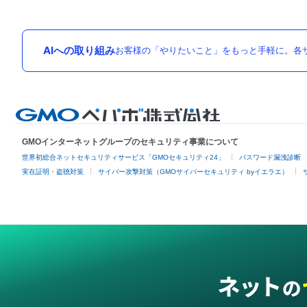
AIへの取り組み
お客様の「やりたいこと」をもっと手軽に。各サ
GMOインターネットグループのセキュリティ事業について
世界初総合ネットセキュリティサービス「GMOセキュリティ24」
パスワード漏洩診断
実在証明・盗聴対策
サイバー攻撃対策（GMOサイバーセキュリティ byイエラエ）