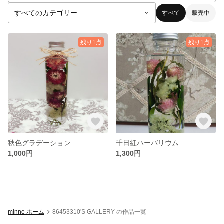
すべて
販売中
残り1点
残り1点
秋色グラデーション
千日紅ハーバリウム
1,000円
1,300円
minne ホーム
86453310'S GALLERY の作品一覧