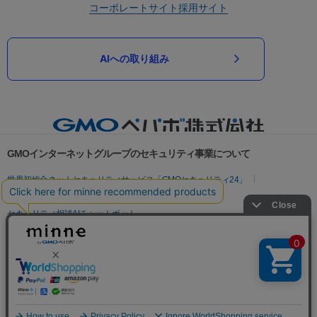
コーポレートサイト
採用サイト
AIへの取り組み
GMOインターネットグループのセキュリティ事業について
世界初総合ネットセキュリティサービス「GMOセキュリティ24」
パスワード漏洩診断
Webサイトリスク診断
セキュリティ相談AIチャットボット
実在証明・盗聴対策
サイバー攻撃対策（GMOサイバーセキュリティ byイエラエ）
サイバー攻撃対策（GMO Flatt Security）
なりすまし対策
セキュリティ事業の軌跡