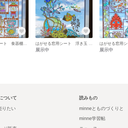
はがせる窓用シート 食器棚 ウミウシ
はがせる窓用シート 浮き玉 サンゴ
展示中
展示中
について
読みもの
で売りたい
minneとものづくりと
minne学習帖