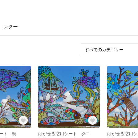
レター
ート 鯛
はがせる窓用シート タコ
はがせる窓用シ