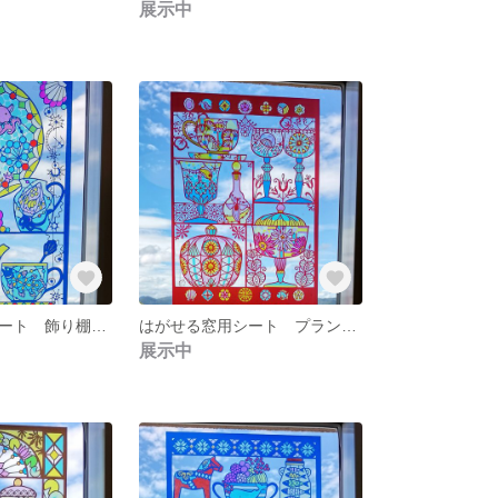
展示中
はがせる窓用シート 飾り棚 深海魚
はがせる窓用シート プランクトン
展示中