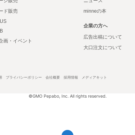
ージ販売
ニュース
ード販売
minneの本
LUS
企業の方へ
AB
広告出稿について
企画・イベント
大口注文について
用
プライバシーポリシー
会社概要
採用情報
メディアキット
©GMO Pepabo, Inc. All rights reserved.