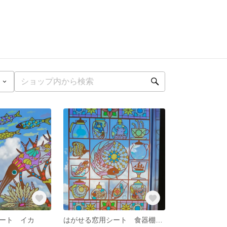
ート イカ
はがせる窓用シート 食器棚 トラフザメ