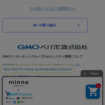
コーポレートサイト
採用サイト
AIへの取り組み
GMOインターネットグループのセキュリティ事業について
世界初総合ネットセキュリティサービス「GMOセキュリティ24」
パスワード漏洩診断
Webサイトリスク診断
セキュリティ相談AIチャットボット
実在証明・盗聴対策
サイバー攻撃対策（GMOサイバーセキュリティ byイエラエ）
サイバー攻撃対策（GMO Flatt Security）
なりすまし対策
セキュリティ事業の軌跡