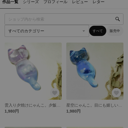
作品一覧
シリーズ
プロフィール
レビュー
レター
すべて
販売中
雲入り夕焼けにゃんこ。夕飯のお供したいにゃ！
星空にゃんこ。目にも嬉しいお箸置き
1,980円
1,980円