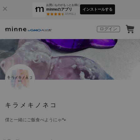
お買いものがもっとお得に
minneのアプリ
インストールする
3
万件以上
ログイン
キラメキノネコ
僕と一緒にご飯食べようにゃ🐾