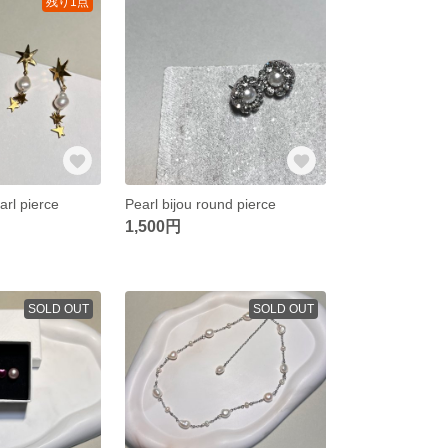
残り1点
rl pierce
Pearl bijou round pierce
1,500円
SOLD OUT
SOLD OUT