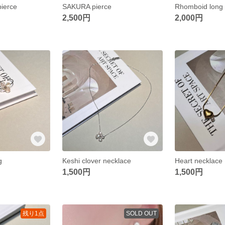
ierce
SAKURA pierce
Rhomboid long 
2,500円
2,000円
g
Keshi clover necklace
Heart necklace
1,500円
1,500円
残り1点
SOLD OUT