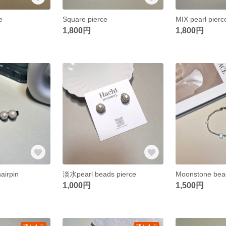
e
Square pierce
MIX pearl pierc
1,800円
1,800円
airpin
淡水pearl beads pierce
Moonstone bead
1,000円
1,500円