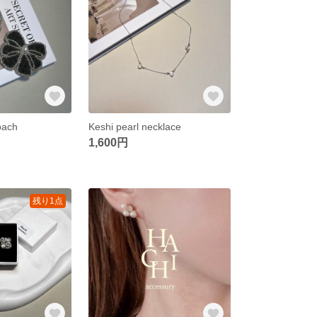
oach
Keshi pearl necklace
1,600円
残り1点