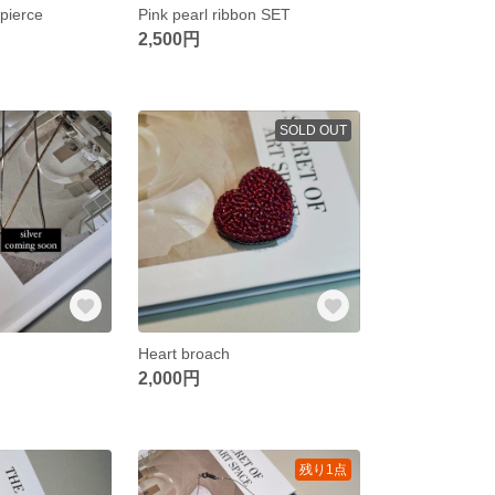
pierce
Pink pearl ribbon SET
2,500円
SOLD OUT
Heart broach
2,000円
残り1点