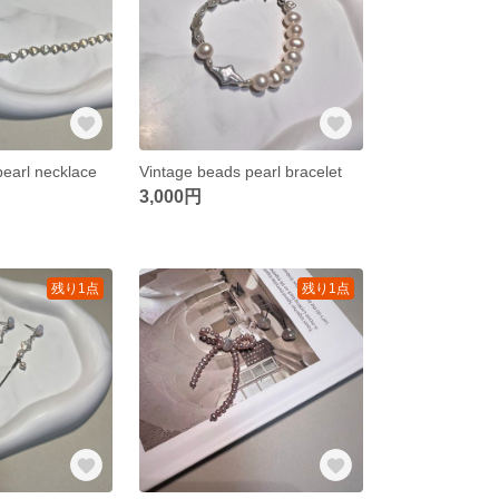
pearl necklace
Vintage beads pearl bracelet
3,000円
残り1点
残り1点