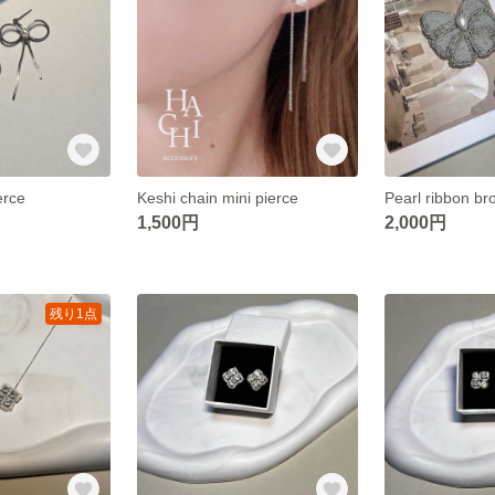
erce
Keshi chain mini pierce
Pearl ribbon br
1,500円
2,000円
残り1点